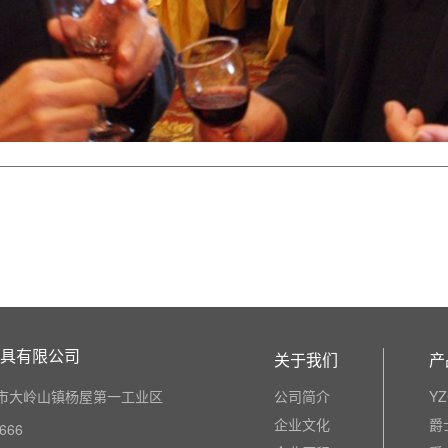
具有限公司
关于我们
产
市大岭山镇杨屋第一工业区
公司简介
YZ
企业文化
爵
666