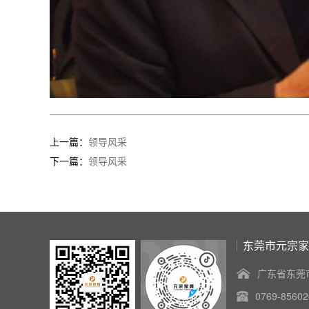
上一篇：
领导风采
下一篇：
领导风采
东莞市元宗家
广东省东莞
0769-85602